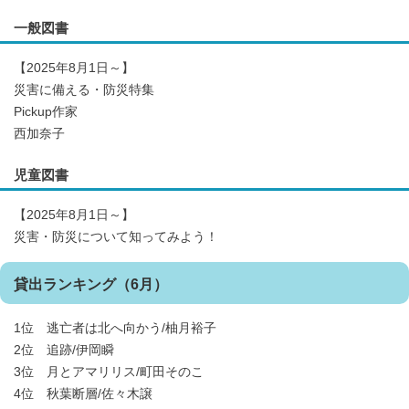
一般図書
【2025年8月1日～】
災害に備える・防災特集
Pickup作家
西加奈子
児童図書
【2025年8月1日～】
災害・防災について知ってみよう！
貸出ランキング（6月）
1位 逃亡者は北へ向かう/柚月裕子
2位 追跡/伊岡瞬
3位 月とアマリリス/町田そのこ
4位 秋葉断層/佐々木譲