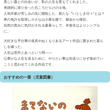
美しい森との出会いが、私の人生を変えてくれました。
奇跡的に巡り合った石ころだらけの土地。
人気作家が苦しみの先に開拓した、新たな〝いとしき日々″とは？
車の免許を取得し小さな山小屋を建て、都会から移住。
自然の恵みに気付かされる森暮らしで、衣食住はよりシンプル
に。
大好きな手仕事の道具やぬくもりあるアート作品に囲まれた暮ら
しを綴った。
人生は意外とあっという間――
心豊かな人生を送るために、やりたい事は先送りにせず進めてい
こうと思わせてくれる作品です。
おすすめの一冊（児童図書）