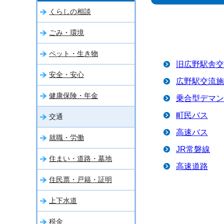
くらしの相談
ごみ・環境
ペット・生き物
旧広野駅舎交
安全・安心
広野駅交流施
健康保険・年金
乗合型デマン
町民バス
交通
高速バス
就職・労働
JR常磐線
住まい・道路・墓地
高速道路
住民票・戸籍・証明
上下水道
税金