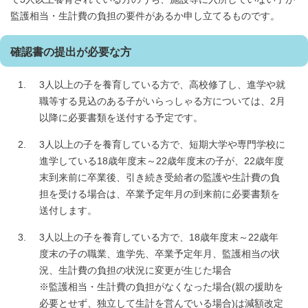
監護相当・生計費の負担の要件があるか申し立てるものです。
確認書の提出が必要な方
3人以上の子を養育している方で、高校修了し、進学や就
職等する見込のある子がいらっしゃる方については、2月
以降に必要書類を送付する予定です。
3人以上の子を養育している方で、短期大学や専門学校に
進学している18歳年度末～22歳年度末の子が、22歳年度
末到来前に卒業後、引き続き受給者の監護や生計費の負
担を受ける場合は、卒業予定年月の到来前に必要書類を
送付します。
3人以上の子を養育している方で、18歳年度末～22歳年
度末の子の職業、進学先、卒業予定年月、監護相当の状
況、生計費の負担の状況に変更が生じた場合
※監護相当・生計費の負担がなくなった場合(親の援助を
必要とせず、独立して生計を営んでいる場合)は減額改定