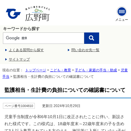
メニュー
キーワードから探す
よくある質問から探す
問い合わせ先一覧
サイトマップ
現在の位置：
トップページ
>
こども・教育
>
子ども・家庭の手当・助成
>
児童
手当
> 監護相当・生計費の負担についての確認書について
監護相当・生計費の負担についての確認書について
更新日 2024年10月29日
ページ番号1004810
児童手当制度が令和6年10月1日に改正されたことに伴い、新設さ
れた様式です。この様式は、18歳年度末～22歳年度末の子を含め
て3人以上養育されている方のうち、施設等に入所していない子が