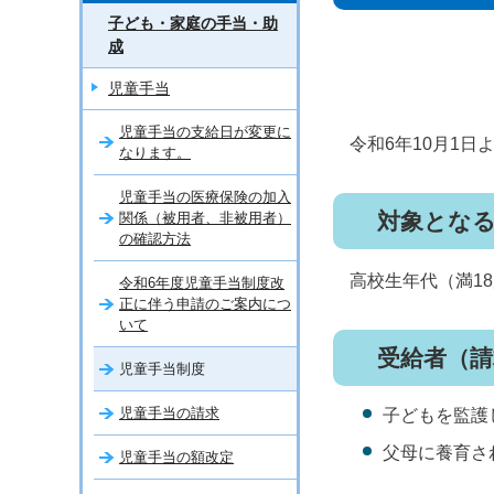
子ども・家庭の手当・助
成
児童手当
児童手当の支給日が変更に
令和6年10月1
なります。
児童手当の医療保険の加入
対象とな
関係（被用者、非被用者）
の確認方法
高校生年代（満1
令和6年度児童手当制度改
正に伴う申請のご案内につ
いて
受給者（請
児童手当制度
児童手当の請求
子どもを監護
父母に養育さ
児童手当の額改定