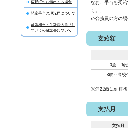
広野町から転出する場合
なお、手当を受給
く。）
児童手当の現況届について
※公務員の方の場
監護相当・生計費の負担に
ついての確認書について
支給額
0歳～3
3歳～高校
※満22歳に到達
支払月
支払月