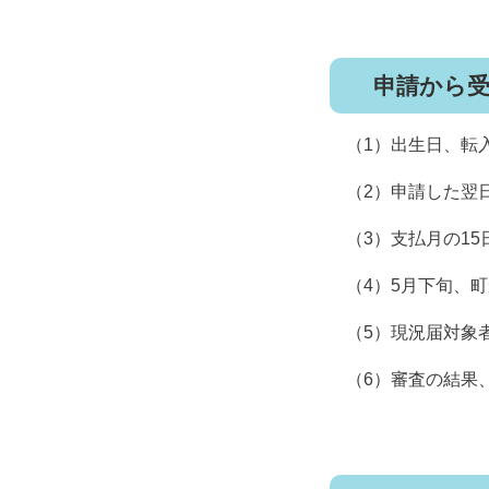
申請から
（1）出生日、転
（2）申請した翌
（3）支払月の1
（4）5月下旬、
（5）現況届対象
（6）審査の結果