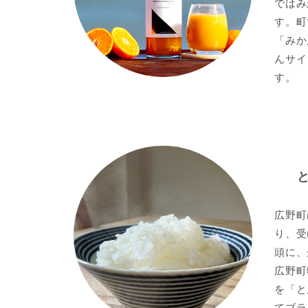
ではみ
す。町
「みか
んサイ
す。
広野町
り、受
頭に、
広野町
を「と
てブラ