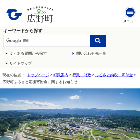
メニュー
キーワードから探す
よくある質問から探す
問い合わせ先一覧
サイトマップ
現在の位置：
トップページ
>
町政案内
>
行政・財政
>
ふるさと納税・寄付金
>
広野町ふるさと応援寄附金に関するお知らせ