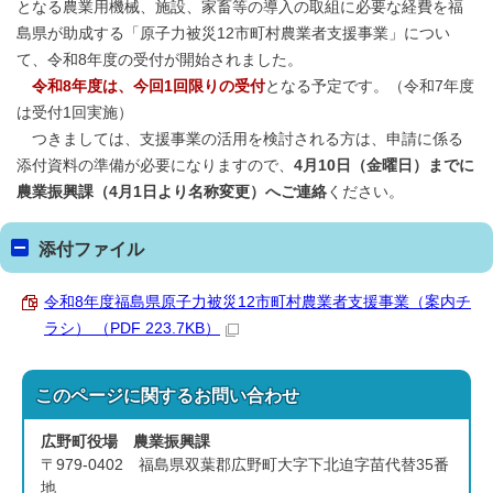
となる農業用機械、施設、家畜等の導入の取組に必要な経費を福
島県が助成する「原子力被災12市町村農業者支援事業」につい
て、令和8年度の受付が開始されました。
令和8年度は、今回1回限りの受付
となる予定です。（令和7年度
は受付1回実施）
つきましては、支援事業の活用を検討される方は、申請に係る
添付資料の準備が必要になりますので、
4月10日（金曜日）までに
農業振興課（4月1日より名称変更）へご連絡
ください。
添付ファイル
令和8年度福島県原子力被災12市町村農業者支援事業（案内チ
ラシ） （PDF 223.7KB）
このページに関する
お問い合わせ
広野町役場 農業振興課
〒979-0402 福島県双葉郡広野町大字下北迫字苗代替35番
地