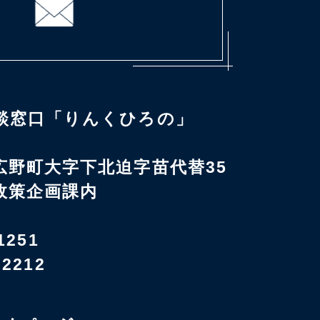
談窓口「りんくひろの」
広野町大字下北迫字苗代替35
政策企画課内
1251
-2212