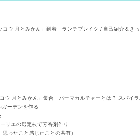
ッコウ 月とみかん」到着 ランチブレイク / 自己紹介＆き
）
ッコウ 月とみかん」集合 パーマカルチャーとは？ スパイ
ラルガーデンを作る
る
・ローリエの選定枝で芳香剤作り
有、思ったこと感じたことの共有）