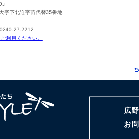
の」
町大字下北迫字苗代替35番地
40-27-2212
をご利用ください。
広
お