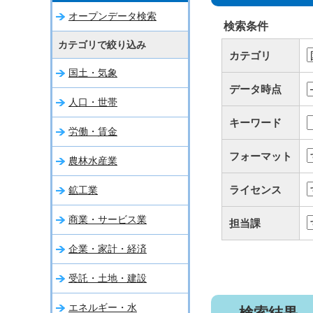
オープンデータ検索
検索条件
カテゴリで絞り込み
カテゴリ
国土・気象
データ時点
人口・世帯
キーワード
労働・賃金
フォーマット
農林水産業
ライセンス
鉱工業
商業・サービス業
担当課
企業・家計・経済
受託・土地・建設
エネルギー・水
検索結果