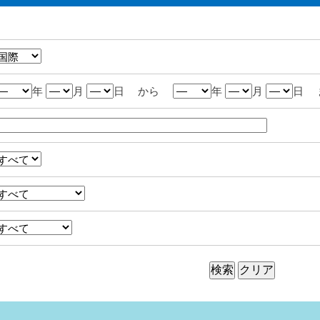
年
月
日 から
年
月
日 