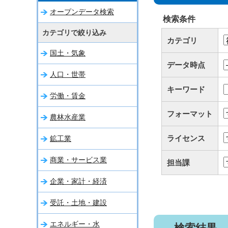
オープンデータ検索
検索条件
カテゴリで絞り込み
カテゴリ
国土・気象
データ時点
人口・世帯
キーワード
労働・賃金
フォーマット
農林水産業
ライセンス
鉱工業
商業・サービス業
担当課
企業・家計・経済
受託・土地・建設
エネルギー・水
検索結果