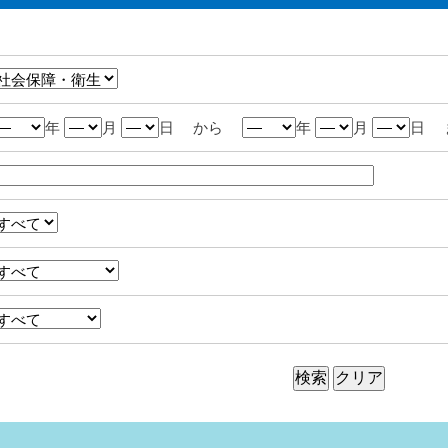
年
月
日 から
年
月
日 