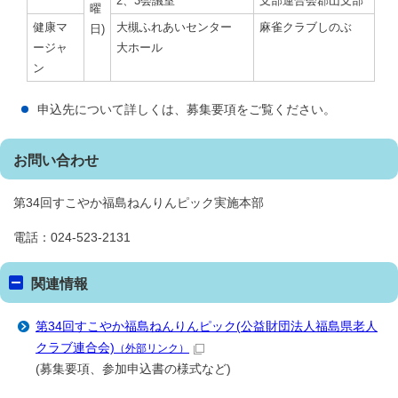
2、3会議室
支部連合会郡山支部
曜
健康マ
大槻ふれあいセンター
麻雀クラブしのぶ
日)
ージャ
大ホール
ン
申込先について詳しくは、募集要項をご覧ください。
お問い合わせ
第34回すこやか福島ねんりんピック実施本部
電話：024-523-2131
関連情報
第34回すこやか福島ねんりんピック(公益財団法人福島県老人
クラブ連合会)
（外部リンク）
(募集要項、参加申込書の様式など)