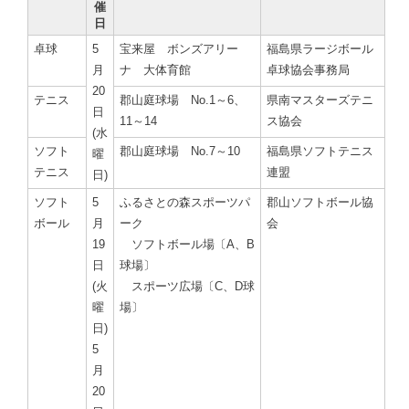
催
日
卓球
5
宝来屋 ボンズアリー
福島県ラージボール
月
ナ 大体育館
卓球協会事務局
20
テニス
郡山庭球場 No.1～6、
県南マスターズテニ
日
11～14
ス協会
(水
ソフト
郡山庭球場 No.7～10
福島県ソフトテニス
曜
テニス
連盟
日)
ソフト
5
ふるさとの森スポーツパ
郡山ソフトボール協
ボール
月
ーク
会
19
ソフトボール場〔A、B
日
球場〕
(火
スポーツ広場〔C、D球
曜
場〕
日)
5
月
20