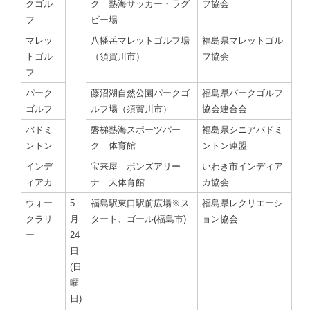
クゴル
ク 熱海サッカー・ラグ
フ協会
フ
ビー場
マレッ
八幡岳マレットゴルフ場
福島県マレットゴル
トゴル
（須賀川市）
フ協会
フ
パーク
藤沼湖自然公園パークゴ
福島県パークゴルフ
ゴルフ
ルフ場（須賀川市）
協会連合会
バドミ
磐梯熱海スポーツパー
福島県シニアバドミ
ントン
ク 体育館
ントン連盟
インデ
宝来屋 ボンズアリー
いわき市インディア
ィアカ
ナ 大体育館
カ協会
ウォー
5
福島駅東口駅前広場※ス
福島県レクリエーシ
クラリ
月
タート、ゴール(福島市)
ョン協会
ー
24
日
(日
曜
日)