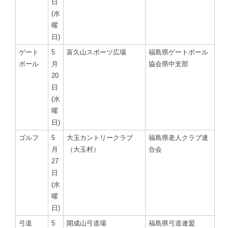
日
(水
曜
日)
ゲート
5
富久山スポーツ広場
福島県ゲートボール
ボール
月
協会県中支部
20
日
(水
曜
日)
ゴルフ
5
大玉カントリークラブ
福島県老人クラブ連
月
（大玉村）
合会
27
日
(水
曜
日)
弓道
5
開成山弓道場
福島県弓道連盟