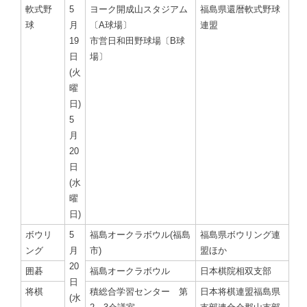
軟式野
5
ヨーク開成山スタジアム
福島県還暦軟式野球
球
月
〔A球場〕
連盟
19
市営日和田野球場〔B球
日
場〕
(火
曜
日)
5
月
20
日
(水
曜
日)
ボウリ
5
福島オークラボウル(福島
福島県ボウリング連
ング
月
市)
盟ほか
20
囲碁
福島オークラボウル
日本棋院相双支部
日
将棋
積総合学習センター 第
日本将棋連盟福島県
(水