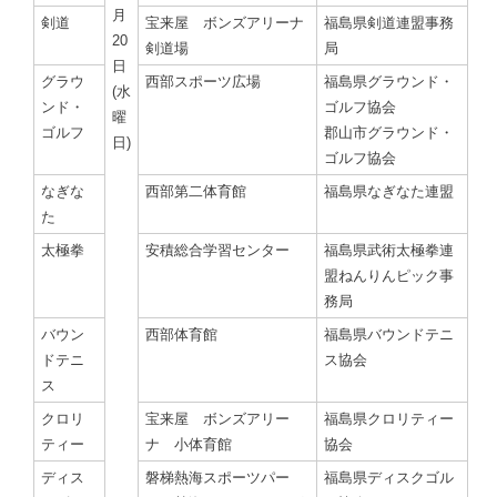
月
剣道
宝来屋 ボンズアリーナ
福島県剣道連盟事務
20
剣道場
局
日
グラウ
西部スポーツ広場
福島県グラウンド・
(水
ンド・
ゴルフ協会
曜
ゴルフ
郡山市グラウンド・
日)
ゴルフ協会
なぎな
西部第二体育館
福島県なぎなた連盟
た
太極拳
安積総合学習センター
福島県武術太極拳連
盟ねんりんピック事
務局
バウン
西部体育館
福島県バウンドテニ
ドテニ
ス協会
ス
クロリ
宝来屋 ボンズアリー
福島県クロリティー
ティー
ナ 小体育館
協会
ディス
磐梯熱海スポーツパー
福島県ディスクゴル