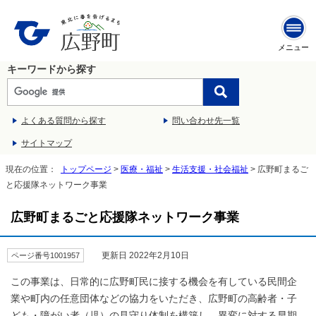
メニュー
キーワードから探す
よくある質問から探す
問い合わせ先一覧
サイトマップ
現在の位置：
トップページ
>
医療・福祉
>
生活支援・社会福祉
> 広野町まるご
と応援隊ネットワーク事業
広野町まるごと応援隊ネットワーク事業
更新日 2022年2月10日
ページ番号1001957
この事業は、日常的に広野町民に接する機会を有している民間企
業や町内の任意団体などの協力をいただき、広野町の高齢者・子
ども・障がい者（児）の見守り体制を構築し、異変に対する早期