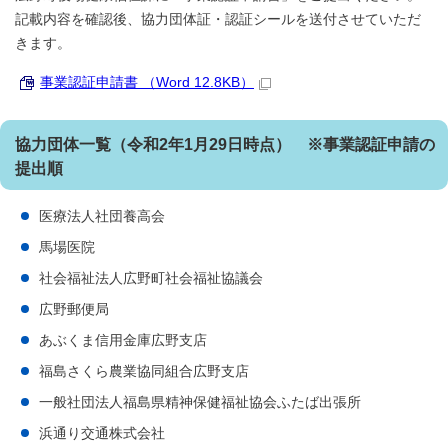
記載内容を確認後、協力団体証・認証シールを送付させていただ
きます。
事業認証申請書 （Word 12.8KB）
協力団体一覧（令和2年1月29日時点） ※事業認証申請の
提出順
医療法人社団養高会
馬場医院
社会福祉法人広野町社会福祉協議会
広野郵便局
あぶくま信用金庫広野支店
福島さくら農業協同組合広野支店
一般社団法人福島県精神保健福祉協会ふたば出張所
浜通り交通株式会社