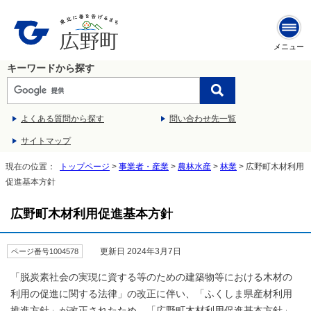
メニュー
キーワードから探す
よくある質問から探す
問い合わせ先一覧
サイトマップ
現在の位置：
トップページ
>
事業者・産業
>
農林水産
>
林業
> 広野町木材利用
促進基本方針
広野町木材利用促進基本方針
更新日 2024年3月7日
ページ番号1004578
「脱炭素社会の実現に資する等のための建築物等における木材の
利用の促進に関する法律」の改正に伴い、「ふくしま県産材利用
推進方針」が改正されたため、「広野町木材利用促進基本方針」