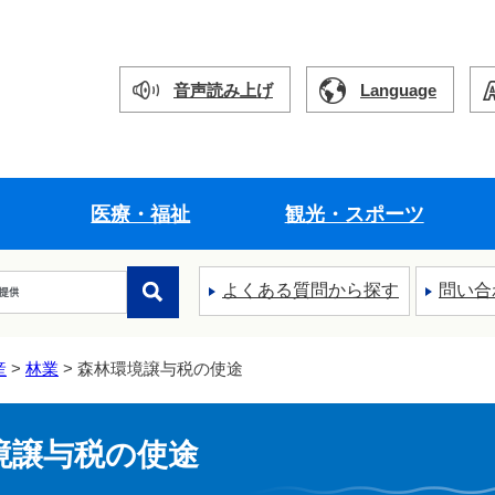
音声読み上げ
Language
医療・福祉
観光・スポーツ
よくある質問から探す
問い合
産
>
林業
> 森林環境譲与税の使途
境譲与税の使途