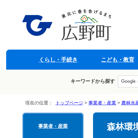
くらし・手続き
こども・教育
キーワードから探す
現在の位置：
トップページ
>
事業者・産業
>
農林水
森林環
事業者・産業