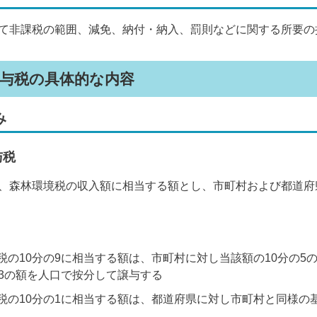
て非課税の範囲、減免、納付・納入、罰則などに関する所要の
与税の具体的な内容
み
与税
、森林環境税の収入額に相当する額とし、市町村および都道府
税の10分の9に相当する額は、市町村に対し当該額の10分の5
の3の額を人口で按分して譲与する
税の10分の1に相当する額は、都道府県に対し市町村と同様の