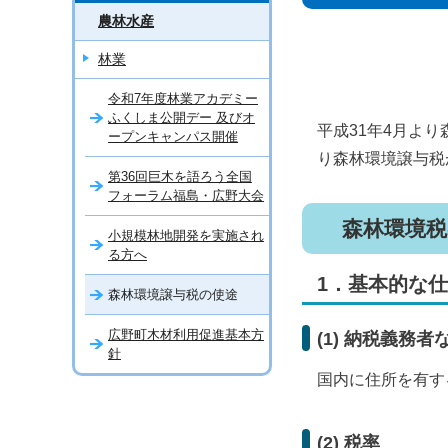
農林水産
林業
令和7年度林業アカデミー
ふくしま公開デー 及びオ
平成31年4月よ
ープンキャンパス開催
り森林環境譲与税
第36回巨木を語ろう全国
フォーラム福島・広野大会
森林環境税
小規模林地開発を実施され
る方へ
1．基本的な
森林環境譲与税の使途
広野町木材利用促進基本方
(1) 納税義務者
針
国内に住所を有す
(2) 税率