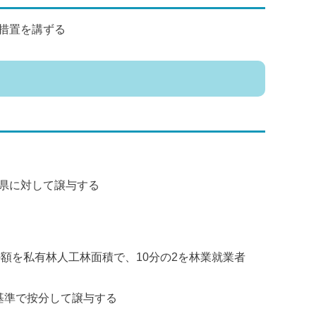
措置を講ずる
県に対して譲与する
の額を私有林人工林面積で、10分の2を林業就業者
基準で按分して譲与する