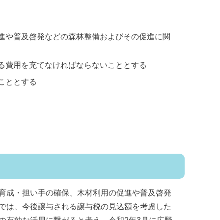
進や普及啓発などの森林整備およびその促進に関
る費用を充てなければならないこととする
こととする
育成・担い手の確保、木材利用の促進や普及啓発
では、今後譲与される譲与税の見込額を考慮した