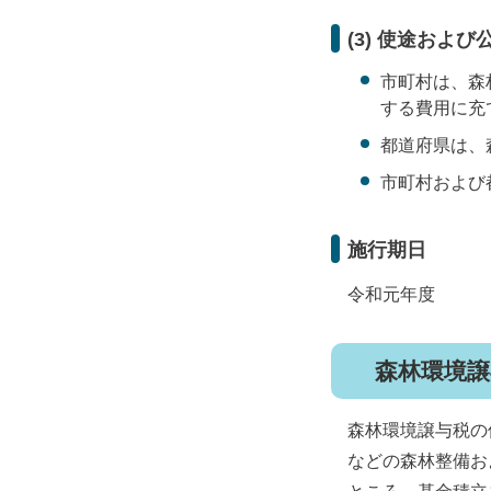
(3) 使途および
市町村は、森
する費用に充
都道府県は、
市町村および
施行期日
令和元年度
森林環境
森林環境譲与税の
などの森林整備お