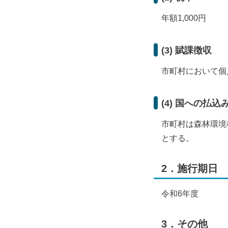
年額1,000円
(3) 賦課徴収
市町村において個
(4) 国への払込
市町村は森林環境
とする。
2．施行期日
令和6年度
3．その他