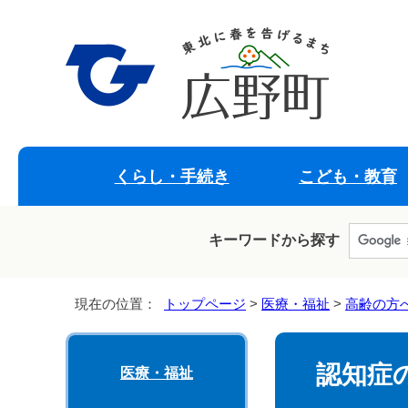
くらし・手続き
こども・教育
キーワードから探す
現在の位置：
トップページ
>
医療・福祉
>
高齢の方
認知症
医療・福祉