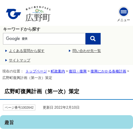
メニュー
キーワードから探す
よくある質問から探す
問い合わせ先一覧
サイトマップ
現在の位置：
トップページ
>
町政案内
>
復旧・復興
>
復興にかかる各種計画
>
広野町復興計画（第一次）策定
広野町復興計画（第一次）策定
更新日 2022年2月10日
ページ番号1002642
趣旨