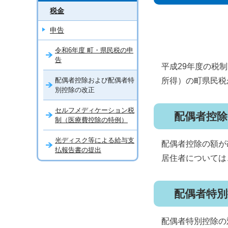
税金
申告
令和6年度 町・県民税の申
告
平成29年度の税
配偶者控除および配偶者特
所得）の町県民税
別控除の改正
セルフメディケーション税
配偶者控
制（医療費控除の特例）
光ディスク等による給与支
配偶者控除の額が
払報告書の提出
居住者については
配偶者特
配偶者特別控除の